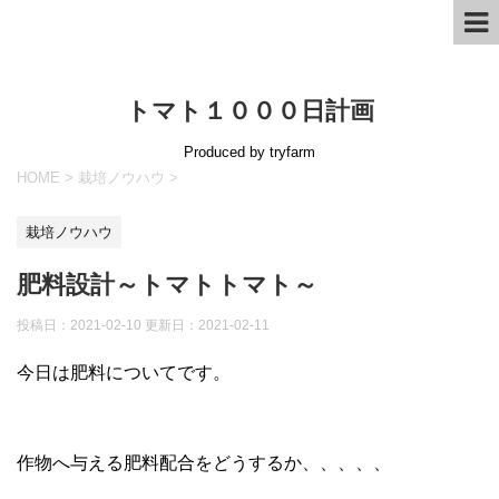
トマト１０００日計画
Produced by tryfarm
HOME
>
栽培ノウハウ
>
栽培ノウハウ
肥料設計～トマトトマト～
投稿日：2021-02-10 更新日：
2021-02-11
今日は肥料についてです。
作物へ与える肥料配合をどうするか、、、、、