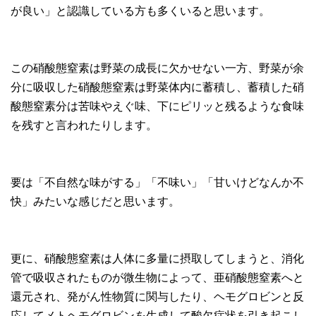
が良い」と認識している方も多くいると思います。
この硝酸態窒素は野菜の成長に欠かせない一方、野菜が余
分に吸収した硝酸態窒素は野菜体内に蓄積し、蓄積した硝
酸態窒素分は苦味やえぐ味、下にピリッと残るような食味
を残すと言われたりします。
要は「不自然な味がする」「不味い」「甘いけどなんか不
快」みたいな感じだと思います。
更に、硝酸態窒素は人体に多量に摂取してしまうと、消化
管で吸収されたものが微生物によって、亜硝酸態窒素へと
還元され、発がん性物質に関与したり、ヘモグロビンと反
応してメトヘモグロビンを生成して酸欠症状を引き起こし